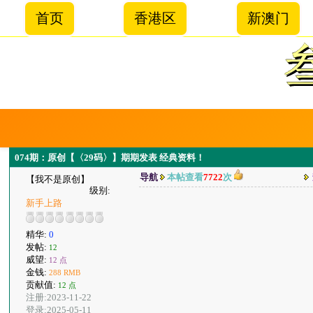
首页
香港区
新澳门
074期：原创【〈29码〉】期期发表 经典资料！
导航
本帖查看
7722
次
【我不是原创】
级别:
新手上路
精华:
0
发帖:
12
威望:
12 点
金钱:
288 RMB
贡献值:
12 点
注册:2023-11-22
登录:2025-05-11