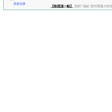
历史记录
【给我顶一帖】
您的“顶贴”是对我最大的支持