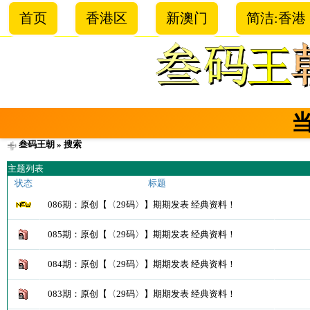
首页
香港区
新澳门
简洁:香港
叁码王朝
» 搜索
主题列表
状态
标题
086期：原创【〈29码〉】期期发表 经典资料！
085期：原创【〈29码〉】期期发表 经典资料！
084期：原创【〈29码〉】期期发表 经典资料！
083期：原创【〈29码〉】期期发表 经典资料！