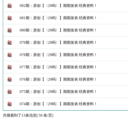
082期：原创【〈29码〉】期期发表 经典资料！
081期：原创【〈29码〉】期期发表 经典资料！
080期：原创【〈29码〉】期期发表 经典资料！
079期：原创【〈29码〉】期期发表 经典资料！
078期：原创【〈29码〉】期期发表 经典资料！
077期：原创【〈29码〉】期期发表 经典资料！
076期：原创【〈29码〉】期期发表 经典资料！
075期：原创【〈29码〉】期期发表 经典资料！
074期：原创【〈29码〉】期期发表 经典资料！
共搜索到了13条信息[ 50 条/页]