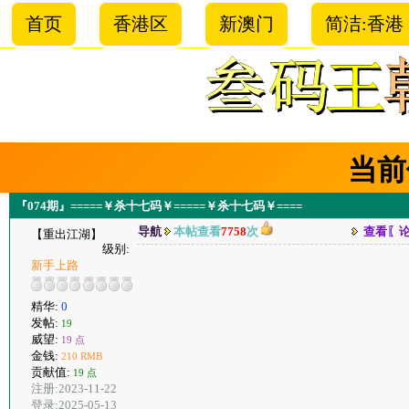
首页
香港区
新澳门
简洁:香港
当前
『074期』=====￥杀十七码￥=====￥杀十七码￥====
导航
本帖查看
7758
次
查看〖
【重出江湖】
级别:
新手上路
精华:
0
发帖:
19
威望:
19 点
金钱:
210 RMB
贡献值:
19 点
注册:2023-11-22
登录:2025-05-13