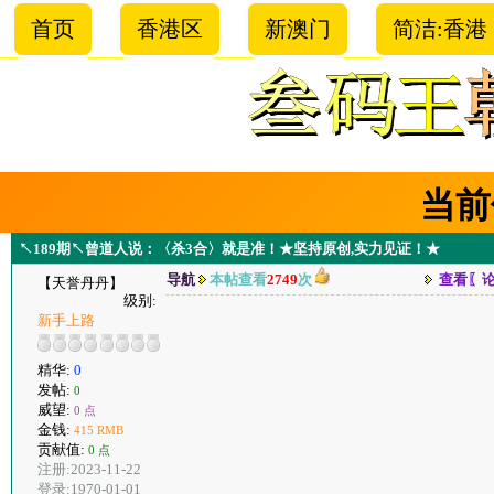
首页
香港区
新澳门
简洁:香港
当前
↖189期↖曾道人说：〈杀3合〉就是准！★坚持原创,实力见证！★
导航
本帖查看
2749
次
查看〖
【天誉丹丹】
级别:
新手上路
精华:
0
发帖:
0
威望:
0 点
金钱:
415 RMB
贡献值:
0 点
注册:2023-11-22
登录:1970-01-01