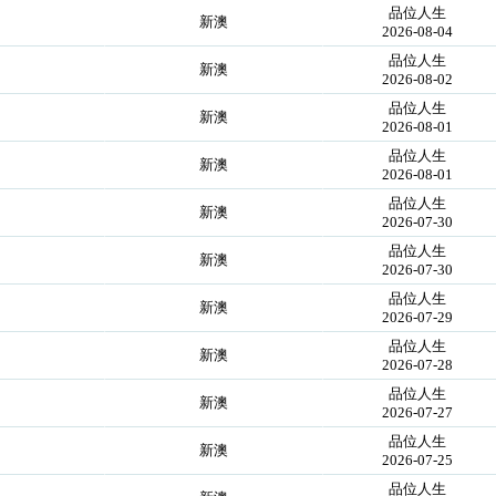
品位人生
新澳
2026-08-04
品位人生
新澳
2026-08-02
品位人生
新澳
2026-08-01
品位人生
新澳
2026-08-01
品位人生
新澳
2026-07-30
品位人生
新澳
2026-07-30
品位人生
新澳
2026-07-29
品位人生
新澳
2026-07-28
品位人生
新澳
2026-07-27
品位人生
新澳
2026-07-25
品位人生