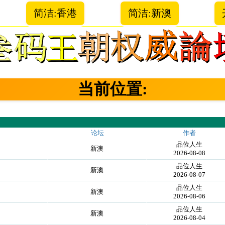
简洁:香港
简洁:新澳
当前位置:
论坛
作者
品位人生
新澳
2026-08-08
品位人生
新澳
2026-08-07
品位人生
新澳
2026-08-06
品位人生
新澳
2026-08-04