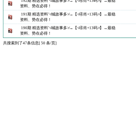
192期 精选资料ˇ≮城故事多≯→【≮④肖+13码≯】→最稳
资料、势在必得！
191期 精选资料ˇ≮城故事多≯→【≮④肖+13码≯】→最稳
资料、势在必得！
190期 精选资料ˇ≮城故事多≯→【≮④肖+13码≯】→最稳
资料、势在必得！
共搜索到了47条信息[ 50 条/页]