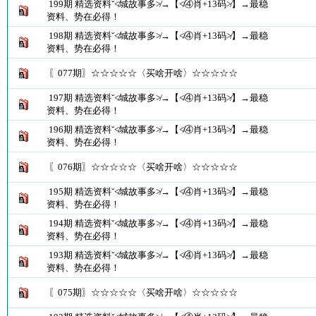
199期 精选资料ˇ≮城故事多≯→【≮④肖+13码≯】→最稳
资料、势在必得！
198期 精选资料ˇ≮城故事多≯→【≮④肖+13码≯】→最稳
资料、势在必得！
〖077期〗☆☆☆☆☆〈买啥开啥〉☆☆☆☆☆
197期 精选资料ˇ≮城故事多≯→【≮④肖+13码≯】→最稳
资料、势在必得！
196期 精选资料ˇ≮城故事多≯→【≮④肖+13码≯】→最稳
资料、势在必得！
〖076期〗☆☆☆☆☆〈买啥开啥〉☆☆☆☆☆
195期 精选资料ˇ≮城故事多≯→【≮④肖+13码≯】→最稳
资料、势在必得！
194期 精选资料ˇ≮城故事多≯→【≮④肖+13码≯】→最稳
资料、势在必得！
193期 精选资料ˇ≮城故事多≯→【≮④肖+13码≯】→最稳
资料、势在必得！
〖075期〗☆☆☆☆☆〈买啥开啥〉☆☆☆☆☆