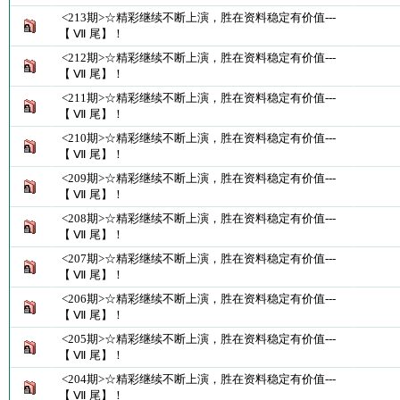
<213期>☆精彩继续不断上演，胜在资料稳定有价值---
【 Ⅶ 尾】！
<212期>☆精彩继续不断上演，胜在资料稳定有价值---
【 Ⅶ 尾】！
<211期>☆精彩继续不断上演，胜在资料稳定有价值---
【 Ⅶ 尾】！
<210期>☆精彩继续不断上演，胜在资料稳定有价值---
【 Ⅶ 尾】！
<209期>☆精彩继续不断上演，胜在资料稳定有价值---
【 Ⅶ 尾】！
<208期>☆精彩继续不断上演，胜在资料稳定有价值---
【 Ⅶ 尾】！
<207期>☆精彩继续不断上演，胜在资料稳定有价值---
【 Ⅶ 尾】！
<206期>☆精彩继续不断上演，胜在资料稳定有价值---
【 Ⅶ 尾】！
<205期>☆精彩继续不断上演，胜在资料稳定有价值---
【 Ⅶ 尾】！
<204期>☆精彩继续不断上演，胜在资料稳定有价值---
【 Ⅶ 尾】！