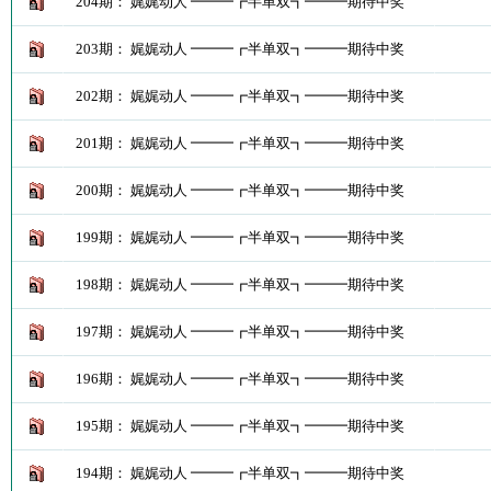
204期： 娓娓动人 ━━━┏半单双┓━━━期待中奖
203期： 娓娓动人 ━━━┏半单双┓━━━期待中奖
202期： 娓娓动人 ━━━┏半单双┓━━━期待中奖
201期： 娓娓动人 ━━━┏半单双┓━━━期待中奖
200期： 娓娓动人 ━━━┏半单双┓━━━期待中奖
199期： 娓娓动人 ━━━┏半单双┓━━━期待中奖
198期： 娓娓动人 ━━━┏半单双┓━━━期待中奖
197期： 娓娓动人 ━━━┏半单双┓━━━期待中奖
196期： 娓娓动人 ━━━┏半单双┓━━━期待中奖
195期： 娓娓动人 ━━━┏半单双┓━━━期待中奖
194期： 娓娓动人 ━━━┏半单双┓━━━期待中奖