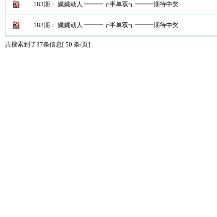
183期： 娓娓动人 ━━━┏半单双┓━━━期待中奖
182期： 娓娓动人 ━━━┏半单双┓━━━期待中奖
共搜索到了37条信息[ 50 条/页]