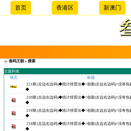
首页
香港区
新澳门
叁码王朝
» 搜索
主题列表
状态
标题
221期 (左边右边码)◆统计排雷法◆=创新(左边右边码)=没有
◆
220期 (左边右边码)◆统计排雷法◆=创新(左边右边码)=没有
◆
219期 (左边右边码)◆统计排雷法◆=创新(左边右边码)=没有
◆
218期 (左边右边码)◆统计排雷法◆=创新(左边右边码)=没有
◆