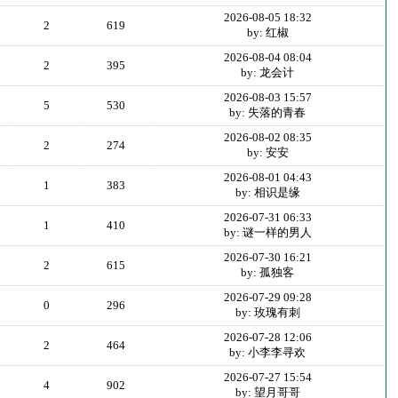
2026-08-05 18:32
2
619
by: 红椒
2026-08-04 08:04
2
395
by: 龙会计
2026-08-03 15:57
5
530
by: 失落的青春
2026-08-02 08:35
2
274
by: 安安
2026-08-01 04:43
1
383
by: 相识是缘
2026-07-31 06:33
1
410
by: 谜一样的男人
2026-07-30 16:21
2
615
by: 孤独客
2026-07-29 09:28
0
296
by: 玫瑰有刺
2026-07-28 12:06
2
464
by: 小李李寻欢
2026-07-27 15:54
4
902
by: 望月哥哥