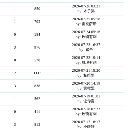
2026-07-26 03:21
1
850
by: 木子孙
2026-07-25 05:58
1
795
by: 雷克萨斯
2026-07-24 05:16
0
584
by: 玫瑰有刺
2026-07-23 16:37
3
976
by: 赌圣
2026-07-22 19:14
0
570
by: 玫瑰有刺
2026-07-21 18:20
2
1115
by: 杨维里
2026-07-20 14:19
3
838
by: 黄程里
2026-07-19 01:01
1
562
by: 让你富
2026-07-18 07:33
0
411
by: 玫瑰有刺
2026-07-17 18:17
3
813
by: 小轩轩