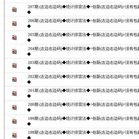
207期 (左边右边码)◆统计排雷法◆=创新(左边右边码)=没有
◆
206期 (左边右边码)◆统计排雷法◆=创新(左边右边码)=没有
◆
205期 (左边右边码)◆统计排雷法◆=创新(左边右边码)=没有
◆
204期 (左边右边码)◆统计排雷法◆=创新(左边右边码)=没有
◆
203期 (左边右边码)◆统计排雷法◆=创新(左边右边码)=没有
◆
202期 (左边右边码)◆统计排雷法◆=创新(左边右边码)=没有
◆
201期 (左边右边码)◆统计排雷法◆=创新(左边右边码)=没有
◆
200期 (左边右边码)◆统计排雷法◆=创新(左边右边码)=没有
◆
199期 (左边右边码)◆统计排雷法◆=创新(左边右边码)=没有
◆
198期 (左边右边码)◆统计排雷法◆=创新(左边右边码)=没有
◆