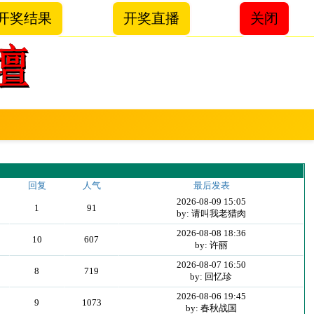
开奖结果
开奖直播
关闭
回复
人气
最后发表
2026-08-09 15:05
1
91
by: 请叫我老猎肉
2026-08-08 18:36
10
607
by: 许丽
2026-08-07 16:50
8
719
by: 回忆珍
2026-08-06 19:45
9
1073
by: 春秋战国