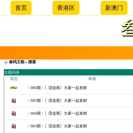
首页
香港区
新澳门
叁码王朝
» 搜索
主题列表
状态
标题
﹛086期﹜〖③连尾〗大家一起发财
﹛085期﹜〖③连尾〗大家一起发财
﹛084期﹜〖③连尾〗大家一起发财
﹛083期﹜〖③连尾〗大家一起发财