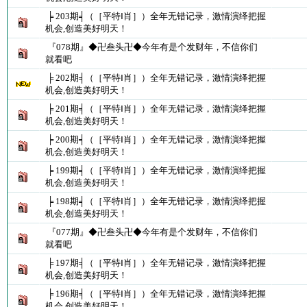
╞ 203期╡（［平特Ⅰ肖］）全年无错记录，激情演绎把握
机会,创造美好明天！
『078期』◆卍叁头卍◆今年有是个发财年，不信你们
就看吧
╞ 202期╡（［平特Ⅰ肖］）全年无错记录，激情演绎把握
机会,创造美好明天！
╞ 201期╡（［平特Ⅰ肖］）全年无错记录，激情演绎把握
机会,创造美好明天！
╞ 200期╡（［平特Ⅰ肖］）全年无错记录，激情演绎把握
机会,创造美好明天！
╞ 199期╡（［平特Ⅰ肖］）全年无错记录，激情演绎把握
机会,创造美好明天！
╞ 198期╡（［平特Ⅰ肖］）全年无错记录，激情演绎把握
机会,创造美好明天！
『077期』◆卍叁头卍◆今年有是个发财年，不信你们
就看吧
╞ 197期╡（［平特Ⅰ肖］）全年无错记录，激情演绎把握
机会,创造美好明天！
╞ 196期╡（［平特Ⅰ肖］）全年无错记录，激情演绎把握
机会,创造美好明天！