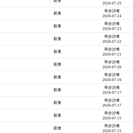
新澳
2026-07-25
举步沙滩
新澳
2026-07-24
举步沙滩
新澳
2026-07-23
举步沙滩
新澳
2026-07-22
举步沙滩
新澳
2026-07-21
举步沙滩
新澳
2026-07-20
举步沙滩
新澳
2026-07-19
举步沙滩
新澳
2026-07-17
举步沙滩
新澳
2026-07-17
举步沙滩
新澳
2026-07-15
举步沙滩
新澳
2026-07-15