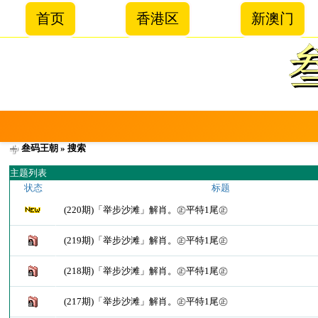
首页
香港区
新澳门
叁码王朝
» 搜索
主题列表
状态
标题
(220期)「举步沙滩」解肖。㊣平特1尾㊣
(219期)「举步沙滩」解肖。㊣平特1尾㊣
(218期)「举步沙滩」解肖。㊣平特1尾㊣
(217期)「举步沙滩」解肖。㊣平特1尾㊣