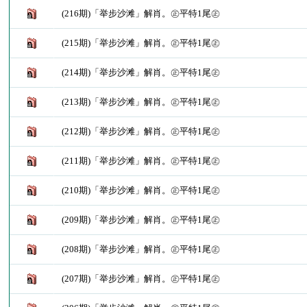
(216期)「举步沙滩」解肖。㊣平特1尾㊣
(215期)「举步沙滩」解肖。㊣平特1尾㊣
(214期)「举步沙滩」解肖。㊣平特1尾㊣
(213期)「举步沙滩」解肖。㊣平特1尾㊣
(212期)「举步沙滩」解肖。㊣平特1尾㊣
(211期)「举步沙滩」解肖。㊣平特1尾㊣
(210期)「举步沙滩」解肖。㊣平特1尾㊣
(209期)「举步沙滩」解肖。㊣平特1尾㊣
(208期)「举步沙滩」解肖。㊣平特1尾㊣
(207期)「举步沙滩」解肖。㊣平特1尾㊣