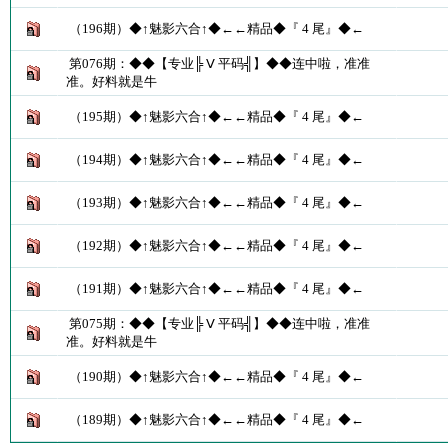
（196期）◆↑魅影六合↑◆←←精品◆『 4 尾』◆←
第076期：◆◆【专业╠ Ⅴ 平码╣】◆◆连中啦，准准
准。好料就是牛
（195期）◆↑魅影六合↑◆←←精品◆『 4 尾』◆←
（194期）◆↑魅影六合↑◆←←精品◆『 4 尾』◆←
（193期）◆↑魅影六合↑◆←←精品◆『 4 尾』◆←
（192期）◆↑魅影六合↑◆←←精品◆『 4 尾』◆←
（191期）◆↑魅影六合↑◆←←精品◆『 4 尾』◆←
第075期：◆◆【专业╠ Ⅴ 平码╣】◆◆连中啦，准准
准。好料就是牛
（190期）◆↑魅影六合↑◆←←精品◆『 4 尾』◆←
（189期）◆↑魅影六合↑◆←←精品◆『 4 尾』◆←