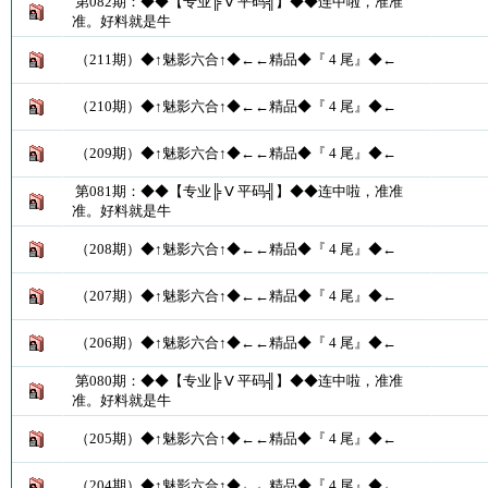
第082期：◆◆【专业╠ Ⅴ 平码╣】◆◆连中啦，准准
准。好料就是牛
（211期）◆↑魅影六合↑◆←←精品◆『 4 尾』◆←
（210期）◆↑魅影六合↑◆←←精品◆『 4 尾』◆←
（209期）◆↑魅影六合↑◆←←精品◆『 4 尾』◆←
第081期：◆◆【专业╠ Ⅴ 平码╣】◆◆连中啦，准准
准。好料就是牛
（208期）◆↑魅影六合↑◆←←精品◆『 4 尾』◆←
（207期）◆↑魅影六合↑◆←←精品◆『 4 尾』◆←
（206期）◆↑魅影六合↑◆←←精品◆『 4 尾』◆←
第080期：◆◆【专业╠ Ⅴ 平码╣】◆◆连中啦，准准
准。好料就是牛
（205期）◆↑魅影六合↑◆←←精品◆『 4 尾』◆←
（204期）◆↑魅影六合↑◆←←精品◆『 4 尾』◆←