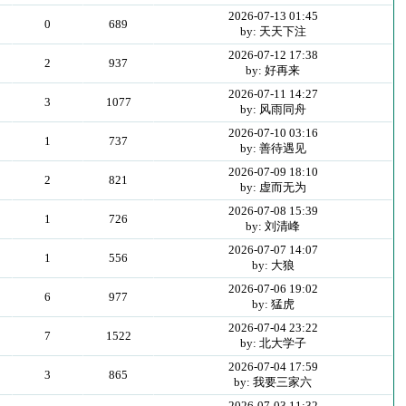
2026-07-13 01:45
0
689
by: 天天下注
2026-07-12 17:38
2
937
by: 好再来
2026-07-11 14:27
3
1077
by: 风雨同舟
2026-07-10 03:16
1
737
by: 善待遇见
2026-07-09 18:10
2
821
by: 虚而无为
2026-07-08 15:39
1
726
by: 刘清峰
2026-07-07 14:07
1
556
by: 大狼
2026-07-06 19:02
6
977
by: 猛虎
2026-07-04 23:22
7
1522
by: 北大学子
2026-07-04 17:59
3
865
by: 我要三家六
2026-07-03 11:32