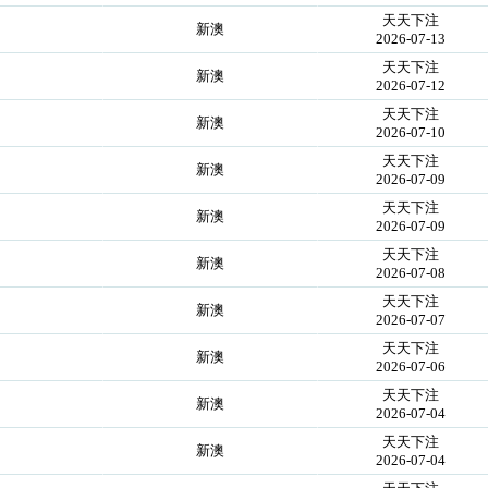
天天下注
新澳
2026-07-13
天天下注
新澳
2026-07-12
天天下注
新澳
2026-07-10
天天下注
新澳
2026-07-09
天天下注
新澳
2026-07-09
天天下注
新澳
2026-07-08
天天下注
新澳
2026-07-07
天天下注
新澳
2026-07-06
天天下注
新澳
2026-07-04
天天下注
新澳
2026-07-04