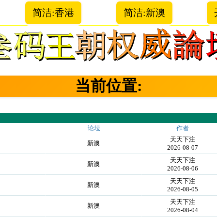
简洁:香港
简洁:新澳
当前位置:
论坛
作者
天天下注
新澳
2026-08-07
天天下注
新澳
2026-08-06
天天下注
新澳
2026-08-05
天天下注
新澳
2026-08-04