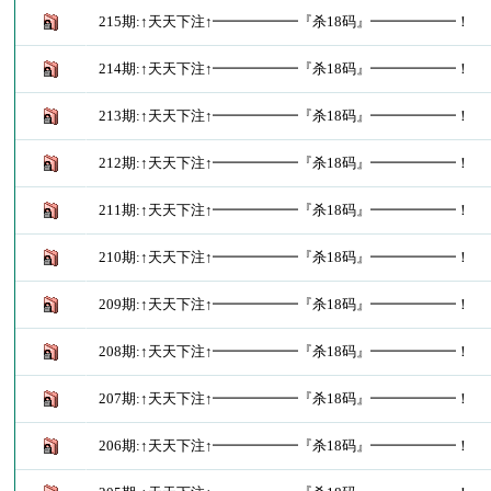
215期:↑天天下注↑━━━━━━『杀18码』━━━━━━！
214期:↑天天下注↑━━━━━━『杀18码』━━━━━━！
213期:↑天天下注↑━━━━━━『杀18码』━━━━━━！
212期:↑天天下注↑━━━━━━『杀18码』━━━━━━！
211期:↑天天下注↑━━━━━━『杀18码』━━━━━━！
210期:↑天天下注↑━━━━━━『杀18码』━━━━━━！
209期:↑天天下注↑━━━━━━『杀18码』━━━━━━！
208期:↑天天下注↑━━━━━━『杀18码』━━━━━━！
207期:↑天天下注↑━━━━━━『杀18码』━━━━━━！
206期:↑天天下注↑━━━━━━『杀18码』━━━━━━！