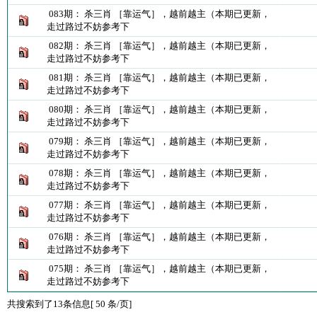
083期： 杀三肖 ［靠运气］，越前越主（本期已更新，
走过路过不妨参考下
082期： 杀三肖 ［靠运气］，越前越主（本期已更新，
走过路过不妨参考下
081期： 杀三肖 ［靠运气］，越前越主（本期已更新，
走过路过不妨参考下
080期： 杀三肖 ［靠运气］，越前越主（本期已更新，
走过路过不妨参考下
079期： 杀三肖 ［靠运气］，越前越主（本期已更新，
走过路过不妨参考下
078期： 杀三肖 ［靠运气］，越前越主（本期已更新，
走过路过不妨参考下
077期： 杀三肖 ［靠运气］，越前越主（本期已更新，
走过路过不妨参考下
076期： 杀三肖 ［靠运气］，越前越主（本期已更新，
走过路过不妨参考下
075期： 杀三肖 ［靠运气］，越前越主（本期已更新，
走过路过不妨参考下
共搜索到了13条信息[ 50 条/页]