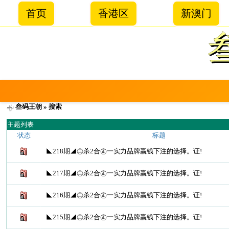
首页
香港区
新澳门
叁码王朝
» 搜索
主题列表
状态
标题
◣218期◢㊣杀2合㊣一实力品牌赢钱下注的选择。证!
◣217期◢㊣杀2合㊣一实力品牌赢钱下注的选择。证!
◣216期◢㊣杀2合㊣一实力品牌赢钱下注的选择。证!
◣215期◢㊣杀2合㊣一实力品牌赢钱下注的选择。证!