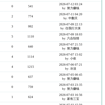
2026-07-12 03:24
0
541
by: 努力赚钱
2026-07-11 04:20
2
774
by: 中翻天
2026-07-09 22:13
3
992
by: 任我行大侠
2026-07-09 18:03
5
1110
by: 六合怡情
2026-07-07 21:53
0
640
by: 努力赚钱
2026-07-07 15:02
4
1114
by: 小依
2026-07-06 07:21
4
1215
by: 冷淡
2026-07-05 00:45
0
637
by: 努力赚钱
2026-07-03 23:35
0
759
by: 努力赚钱
2026-07-03 16:56
1
624
by: 家有三宝
2026-07-02 15:50