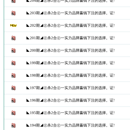
◣204期◢㊣杀2合㊣一实力品牌赢钱下注的选择。证!
◣203期◢㊣杀2合㊣一实力品牌赢钱下注的选择。证!
◣202期◢㊣杀2合㊣一实力品牌赢钱下注的选择。证!
◣201期◢㊣杀2合㊣一实力品牌赢钱下注的选择。证!
◣200期◢㊣杀2合㊣一实力品牌赢钱下注的选择。证!
◣199期◢㊣杀2合㊣一实力品牌赢钱下注的选择。证!
◣198期◢㊣杀2合㊣一实力品牌赢钱下注的选择。证!
◣197期◢㊣杀2合㊣一实力品牌赢钱下注的选择。证!
◣196期◢㊣杀2合㊣一实力品牌赢钱下注的选择。证!
◣195期◢㊣杀2合㊣一实力品牌赢钱下注的选择。证!
◣194期◢㊣杀2合㊣一实力品牌赢钱下注的选择。证!