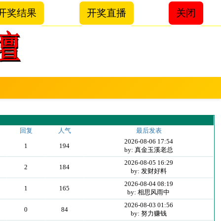
开奖结果
开奖直播
关闭
回复
人气
最后发表
2026-08-06 17:54
1
194
by: 真金玉溪老总
2026-08-05 16:29
2
184
by: 发财好料
2026-08-04 08:19
1
165
by: 相思风雨中
2026-08-03 01:56
0
84
by: 努力赚钱