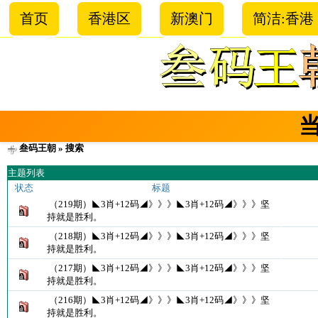
首页
香港区
新澳门
简洁:香港
叁码王朝
» 搜索
主题列表
状态
标题
（219期）◣3肖+12码◢》》》◣3肖+12码◢》》》坚
持就是胜利。
（218期）◣3肖+12码◢》》》◣3肖+12码◢》》》坚
持就是胜利。
（217期）◣3肖+12码◢》》》◣3肖+12码◢》》》坚
持就是胜利。
（216期）◣3肖+12码◢》》》◣3肖+12码◢》》》坚
持就是胜利。