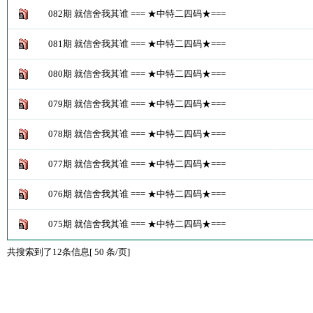
082期 就信舍我其谁 === ★中特二四码★===
081期 就信舍我其谁 === ★中特二四码★===
080期 就信舍我其谁 === ★中特二四码★===
079期 就信舍我其谁 === ★中特二四码★===
078期 就信舍我其谁 === ★中特二四码★===
077期 就信舍我其谁 === ★中特二四码★===
076期 就信舍我其谁 === ★中特二四码★===
075期 就信舍我其谁 === ★中特二四码★===
共搜索到了12条信息[ 50 条/页]