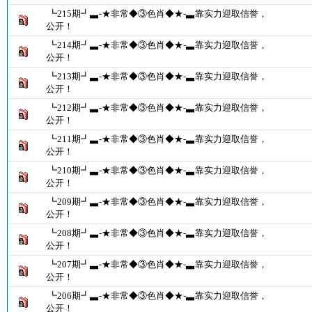
┗215期┛▃-★非常◆③色肖◆★-▃靠实力迎取信誉，
公开！
┗214期┛▃-★非常◆③色肖◆★-▃靠实力迎取信誉，
公开！
┗213期┛▃-★非常◆③色肖◆★-▃靠实力迎取信誉，
公开！
┗212期┛▃-★非常◆③色肖◆★-▃靠实力迎取信誉，
公开！
┗211期┛▃-★非常◆③色肖◆★-▃靠实力迎取信誉，
公开！
┗210期┛▃-★非常◆③色肖◆★-▃靠实力迎取信誉，
公开！
┗209期┛▃-★非常◆③色肖◆★-▃靠实力迎取信誉，
公开！
┗208期┛▃-★非常◆③色肖◆★-▃靠实力迎取信誉，
公开！
┗207期┛▃-★非常◆③色肖◆★-▃靠实力迎取信誉，
公开！
┗206期┛▃-★非常◆③色肖◆★-▃靠实力迎取信誉，
公开！