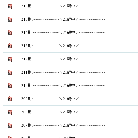
216期:~~~~~~~~~~~~↘21码中↙~~~~~~~~~~~~
215期:~~~~~~~~~~~~↘21码中↙~~~~~~~~~~~~
214期:~~~~~~~~~~~~↘21码中↙~~~~~~~~~~~~
213期:~~~~~~~~~~~~↘21码中↙~~~~~~~~~~~~
212期:~~~~~~~~~~~~↘21码中↙~~~~~~~~~~~~
211期:~~~~~~~~~~~~↘21码中↙~~~~~~~~~~~~
210期:~~~~~~~~~~~~↘21码中↙~~~~~~~~~~~~
209期:~~~~~~~~~~~~↘21码中↙~~~~~~~~~~~~
208期:~~~~~~~~~~~~↘21码中↙~~~~~~~~~~~~
207期:~~~~~~~~~~~~↘21码中↙~~~~~~~~~~~~