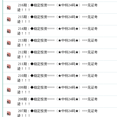
216期：◆稳定投资====〈★中特24码★〉===见证奇
迹！！！
215期：◆稳定投资====〈★中特24码★〉===见证奇
迹！！！
214期：◆稳定投资====〈★中特24码★〉===见证奇
迹！！！
213期：◆稳定投资====〈★中特24码★〉===见证奇
迹！！！
212期：◆稳定投资====〈★中特24码★〉===见证奇
迹！！！
211期：◆稳定投资====〈★中特24码★〉===见证奇
迹！！！
210期：◆稳定投资====〈★中特24码★〉===见证奇
迹！！！
209期：◆稳定投资====〈★中特24码★〉===见证奇
迹！！！
208期：◆稳定投资====〈★中特24码★〉===见证奇
迹！！！
207期：◆稳定投资====〈★中特24码★〉===见证奇
迹！！！