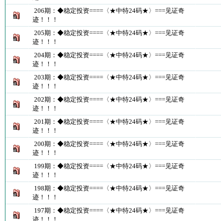
206期：◆稳定投资====〈★中特24码★〉===见证奇
迹！！！
205期：◆稳定投资====〈★中特24码★〉===见证奇
迹！！！
204期：◆稳定投资====〈★中特24码★〉===见证奇
迹！！！
203期：◆稳定投资====〈★中特24码★〉===见证奇
迹！！！
202期：◆稳定投资====〈★中特24码★〉===见证奇
迹！！！
201期：◆稳定投资====〈★中特24码★〉===见证奇
迹！！！
200期：◆稳定投资====〈★中特24码★〉===见证奇
迹！！！
199期：◆稳定投资====〈★中特24码★〉===见证奇
迹！！！
198期：◆稳定投资====〈★中特24码★〉===见证奇
迹！！！
197期：◆稳定投资====〈★中特24码★〉===见证奇
迹！！！