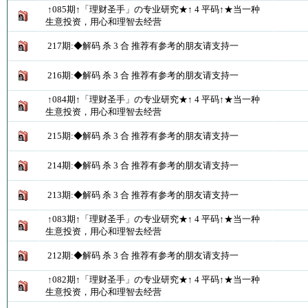
↑085期↑「理财圣手」の专业研究★↑ 4 平码↑★当一种
生意投资，用心和理智去经营
217期:◆解码 杀 3 合 推荐有参考的朋友请支持一
216期:◆解码 杀 3 合 推荐有参考的朋友请支持一
↑084期↑「理财圣手」の专业研究★↑ 4 平码↑★当一种
生意投资，用心和理智去经营
215期:◆解码 杀 3 合 推荐有参考的朋友请支持一
214期:◆解码 杀 3 合 推荐有参考的朋友请支持一
213期:◆解码 杀 3 合 推荐有参考的朋友请支持一
↑083期↑「理财圣手」の专业研究★↑ 4 平码↑★当一种
生意投资，用心和理智去经营
212期:◆解码 杀 3 合 推荐有参考的朋友请支持一
↑082期↑「理财圣手」の专业研究★↑ 4 平码↑★当一种
生意投资，用心和理智去经营