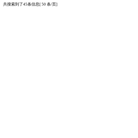
共搜索到了45条信息[ 50 条/页]