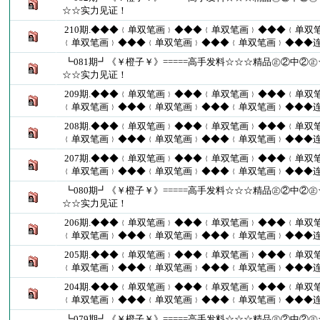
☆☆实力见证！
210期.◆◆◆﹛单双笔画﹜◆◆◆﹛单双笔画﹜◆◆◆﹛单双
﹛单双笔画﹜◆◆◆﹛单双笔画﹜◆◆◆﹛单双笔画﹜◆◆◆
┗081期┛《￥橙子￥》=====高手发料☆☆☆精品㊣②中②㊣☆
☆☆实力见证！
209期.◆◆◆﹛单双笔画﹜◆◆◆﹛单双笔画﹜◆◆◆﹛单双
﹛单双笔画﹜◆◆◆﹛单双笔画﹜◆◆◆﹛单双笔画﹜◆◆◆
208期.◆◆◆﹛单双笔画﹜◆◆◆﹛单双笔画﹜◆◆◆﹛单双
﹛单双笔画﹜◆◆◆﹛单双笔画﹜◆◆◆﹛单双笔画﹜◆◆◆
207期.◆◆◆﹛单双笔画﹜◆◆◆﹛单双笔画﹜◆◆◆﹛单双
﹛单双笔画﹜◆◆◆﹛单双笔画﹜◆◆◆﹛单双笔画﹜◆◆◆
┗080期┛《￥橙子￥》=====高手发料☆☆☆精品㊣②中②㊣☆
☆☆实力见证！
206期.◆◆◆﹛单双笔画﹜◆◆◆﹛单双笔画﹜◆◆◆﹛单双
﹛单双笔画﹜◆◆◆﹛单双笔画﹜◆◆◆﹛单双笔画﹜◆◆◆
205期.◆◆◆﹛单双笔画﹜◆◆◆﹛单双笔画﹜◆◆◆﹛单双
﹛单双笔画﹜◆◆◆﹛单双笔画﹜◆◆◆﹛单双笔画﹜◆◆◆
204期.◆◆◆﹛单双笔画﹜◆◆◆﹛单双笔画﹜◆◆◆﹛单双
﹛单双笔画﹜◆◆◆﹛单双笔画﹜◆◆◆﹛单双笔画﹜◆◆◆
┗079期┛《￥橙子￥》=====高手发料☆☆☆精品㊣②中②㊣☆