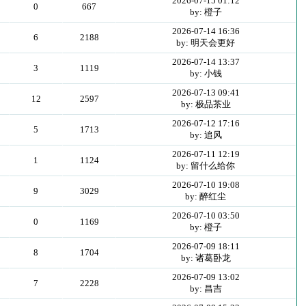
2026-07-15 01:12
0
667
by: 橙子
2026-07-14 16:36
6
2188
by: 明天会更好
2026-07-14 13:37
3
1119
by: 小钱
2026-07-13 09:41
12
2597
by: 极品茶业
2026-07-12 17:16
5
1713
by: 追风
2026-07-11 12:19
1
1124
by: 留什么给你
2026-07-10 19:08
9
3029
by: 醉红尘
2026-07-10 03:50
0
1169
by: 橙子
2026-07-09 18:11
8
1704
by: 诸葛卧龙
2026-07-09 13:02
7
2228
by: 昌吉