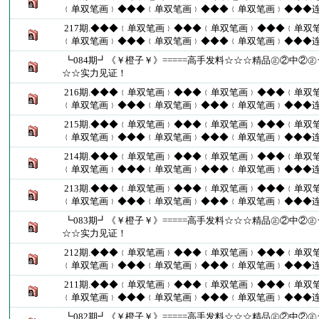
﹛单双笔画﹜◆◆◆﹛单双笔画﹜◆◆◆﹛单双笔画﹜◆◆◆
217期.◆◆◆﹛单双笔画﹜◆◆◆﹛单双笔画﹜◆◆◆﹛单双
﹛单双笔画﹜◆◆◆﹛单双笔画﹜◆◆◆﹛单双笔画﹜◆◆◆
┗084期┛《￥橙子￥》=====高手发料☆☆☆精品㊣②中②㊣☆
☆☆实力见证！
216期.◆◆◆﹛单双笔画﹜◆◆◆﹛单双笔画﹜◆◆◆﹛单双
﹛单双笔画﹜◆◆◆﹛单双笔画﹜◆◆◆﹛单双笔画﹜◆◆◆
215期.◆◆◆﹛单双笔画﹜◆◆◆﹛单双笔画﹜◆◆◆﹛单双
﹛单双笔画﹜◆◆◆﹛单双笔画﹜◆◆◆﹛单双笔画﹜◆◆◆
214期.◆◆◆﹛单双笔画﹜◆◆◆﹛单双笔画﹜◆◆◆﹛单双
﹛单双笔画﹜◆◆◆﹛单双笔画﹜◆◆◆﹛单双笔画﹜◆◆◆
213期.◆◆◆﹛单双笔画﹜◆◆◆﹛单双笔画﹜◆◆◆﹛单双
﹛单双笔画﹜◆◆◆﹛单双笔画﹜◆◆◆﹛单双笔画﹜◆◆◆
┗083期┛《￥橙子￥》=====高手发料☆☆☆精品㊣②中②㊣☆
☆☆实力见证！
212期.◆◆◆﹛单双笔画﹜◆◆◆﹛单双笔画﹜◆◆◆﹛单双
﹛单双笔画﹜◆◆◆﹛单双笔画﹜◆◆◆﹛单双笔画﹜◆◆◆
211期.◆◆◆﹛单双笔画﹜◆◆◆﹛单双笔画﹜◆◆◆﹛单双
﹛单双笔画﹜◆◆◆﹛单双笔画﹜◆◆◆﹛单双笔画﹜◆◆◆
┗082期┛《￥橙子￥》=====高手发料☆☆☆精品㊣②中②㊣☆