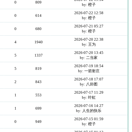
0
809
by: 橙子
2026-07-22 12:58
0
614
by: 橙子
2026-07-21 05:27
0
680
by: 橙子
2026-07-20 22:38
4
1940
by: 王为
2026-07-20 13:45
5
1337
by: 二当家
2026-07-19 18:54
5
819
by: 一箭射庄
2026-07-18 17:07
2
843
by: 八卦图
2026-07-17 11:29
1
553
by: 叶虹
2026-07-16 14:27
1
699
by: 人生的快乐
2026-07-15 01:59
0
949
by: 橙子