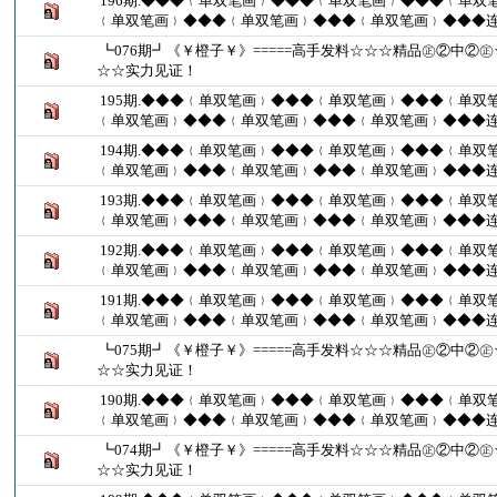
196期.◆◆◆﹛单双笔画﹜◆◆◆﹛单双笔画﹜◆◆◆﹛单双
﹛单双笔画﹜◆◆◆﹛单双笔画﹜◆◆◆﹛单双笔画﹜◆◆◆
┗076期┛《￥橙子￥》=====高手发料☆☆☆精品㊣②中②㊣☆
☆☆实力见证！
195期.◆◆◆﹛单双笔画﹜◆◆◆﹛单双笔画﹜◆◆◆﹛单双
﹛单双笔画﹜◆◆◆﹛单双笔画﹜◆◆◆﹛单双笔画﹜◆◆◆
194期.◆◆◆﹛单双笔画﹜◆◆◆﹛单双笔画﹜◆◆◆﹛单双
﹛单双笔画﹜◆◆◆﹛单双笔画﹜◆◆◆﹛单双笔画﹜◆◆◆
193期.◆◆◆﹛单双笔画﹜◆◆◆﹛单双笔画﹜◆◆◆﹛单双
﹛单双笔画﹜◆◆◆﹛单双笔画﹜◆◆◆﹛单双笔画﹜◆◆◆
192期.◆◆◆﹛单双笔画﹜◆◆◆﹛单双笔画﹜◆◆◆﹛单双
﹛单双笔画﹜◆◆◆﹛单双笔画﹜◆◆◆﹛单双笔画﹜◆◆◆
191期.◆◆◆﹛单双笔画﹜◆◆◆﹛单双笔画﹜◆◆◆﹛单双
﹛单双笔画﹜◆◆◆﹛单双笔画﹜◆◆◆﹛单双笔画﹜◆◆◆
┗075期┛《￥橙子￥》=====高手发料☆☆☆精品㊣②中②㊣☆
☆☆实力见证！
190期.◆◆◆﹛单双笔画﹜◆◆◆﹛单双笔画﹜◆◆◆﹛单双
﹛单双笔画﹜◆◆◆﹛单双笔画﹜◆◆◆﹛单双笔画﹜◆◆◆
┗074期┛《￥橙子￥》=====高手发料☆☆☆精品㊣②中②㊣☆
☆☆实力见证！