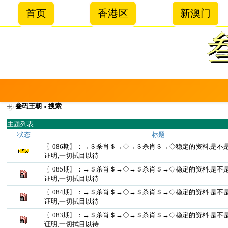
首页
香港区
新澳门
叁码王朝
» 搜索
主题列表
状态
标题
〖086期〗：→＄杀肖＄→◇→＄杀肖＄→◇稳定的资料.是不
证明,一切拭目以待
〖085期〗：→＄杀肖＄→◇→＄杀肖＄→◇稳定的资料.是不
证明,一切拭目以待
〖084期〗：→＄杀肖＄→◇→＄杀肖＄→◇稳定的资料.是不
证明,一切拭目以待
〖083期〗：→＄杀肖＄→◇→＄杀肖＄→◇稳定的资料.是不
证明,一切拭目以待