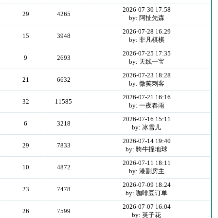
2026-07-30 17:58
29
4265
by: 阿扯先森
2026-07-28 16:29
15
3948
by: 非凡棋棋
2026-07-25 17:35
9
2693
by: 天线一宝
2026-07-23 18:28
21
6632
by: 微笑刺客
2026-07-21 16:16
32
11585
by: 一夜春雨
2026-07-16 15:11
6
3218
by: 冰雪儿
2026-07-14 19:40
29
7833
by: 骑牛撞地球
2026-07-11 18:11
10
4872
by: 港副房主
2026-07-09 18:24
23
7478
by: 咖啡豆订单
2026-07-07 16:04
26
7599
by: 英子花