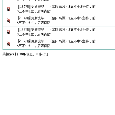
╟185期╢更新完毕！ 〈紫阳高照〉$五不中$主特，前
$五不中$主，后两肖防
╟184期╢更新完毕！ 〈紫阳高照〉$五不中$主特，前
$五不中$主，后两肖防
╟183期╢更新完毕！ 〈紫阳高照〉$五不中$主特，前
$五不中$主，后两肖防
╟182期╢更新完毕！ 〈紫阳高照〉$五不中$主特，前
$五不中$主，后两肖防
共搜索到了38条信息[ 50 条/页]