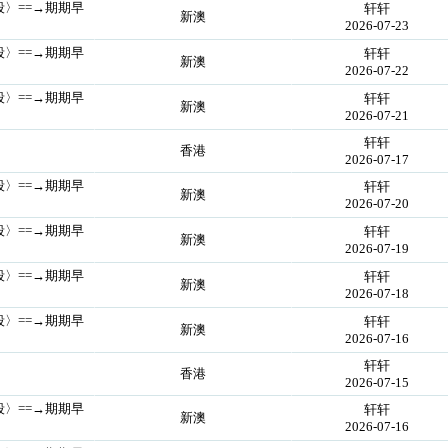
Ⅱ段〉==→期期早
轩轩
新澳
2026-07-23
Ⅱ段〉==→期期早
轩轩
新澳
2026-07-22
Ⅱ段〉==→期期早
轩轩
新澳
2026-07-21
轩轩
香港
2026-07-17
Ⅱ段〉==→期期早
轩轩
新澳
2026-07-20
Ⅱ段〉==→期期早
轩轩
新澳
2026-07-19
Ⅱ段〉==→期期早
轩轩
新澳
2026-07-18
Ⅱ段〉==→期期早
轩轩
新澳
2026-07-16
轩轩
香港
2026-07-15
Ⅱ段〉==→期期早
轩轩
新澳
2026-07-16