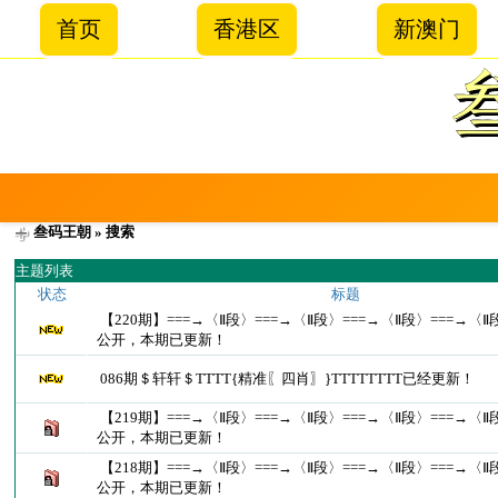
首页
香港区
新澳门
叁码王朝
» 搜索
主题列表
状态
标题
【220期】===→〈Ⅱ段〉===→〈Ⅱ段〉===→〈Ⅱ段〉===→〈
公开，本期已更新！
086期＄轩轩＄TTTT{精准〖四肖〗}TTTTTTTT已经更新！
【219期】===→〈Ⅱ段〉===→〈Ⅱ段〉===→〈Ⅱ段〉===→〈
公开，本期已更新！
【218期】===→〈Ⅱ段〉===→〈Ⅱ段〉===→〈Ⅱ段〉===→〈
公开，本期已更新！