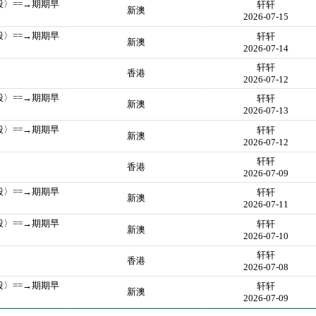
Ⅱ段〉==→期期早
轩轩
新澳
2026-07-15
Ⅱ段〉==→期期早
轩轩
新澳
2026-07-14
轩轩
香港
2026-07-12
Ⅱ段〉==→期期早
轩轩
新澳
2026-07-13
Ⅱ段〉==→期期早
轩轩
新澳
2026-07-12
轩轩
香港
2026-07-09
Ⅱ段〉==→期期早
轩轩
新澳
2026-07-11
Ⅱ段〉==→期期早
轩轩
新澳
2026-07-10
轩轩
香港
2026-07-08
Ⅱ段〉==→期期早
轩轩
新澳
2026-07-09