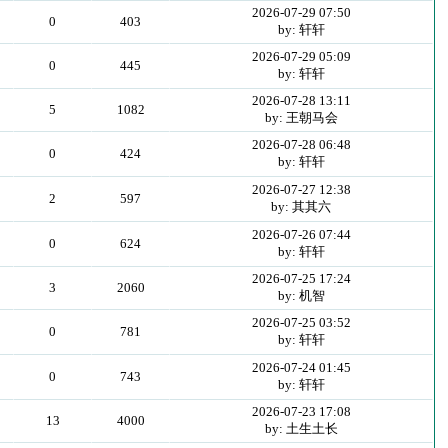
2026-07-29 07:50
0
403
by: 轩轩
2026-07-29 05:09
0
445
by: 轩轩
2026-07-28 13:11
5
1082
by: 王朝马会
2026-07-28 06:48
0
424
by: 轩轩
2026-07-27 12:38
2
597
by: 其其六
2026-07-26 07:44
0
624
by: 轩轩
2026-07-25 17:24
3
2060
by: 机智
2026-07-25 03:52
0
781
by: 轩轩
2026-07-24 01:45
0
743
by: 轩轩
2026-07-23 17:08
13
4000
by: 土生土长