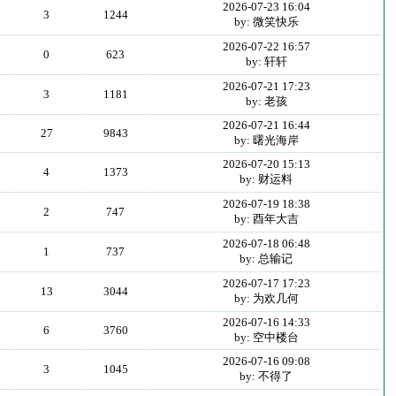
2026-07-23 16:04
3
1244
by: 微笑快乐
2026-07-22 16:57
0
623
by: 轩轩
2026-07-21 17:23
3
1181
by: 老孩
2026-07-21 16:44
27
9843
by: 曙光海岸
2026-07-20 15:13
4
1373
by: 财运料
2026-07-19 18:38
2
747
by: 酉年大吉
2026-07-18 06:48
1
737
by: 总输记
2026-07-17 17:23
13
3044
by: 为欢几何
2026-07-16 14:33
6
3760
by: 空中楼台
2026-07-16 09:08
3
1045
by: 不得了