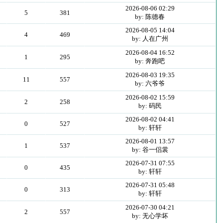
2026-08-06 02:29
5
381
by: 陈德春
2026-08-05 14:04
4
469
by: 人在广州
2026-08-04 16:52
1
295
by: 奔跑吧
2026-08-03 19:35
11
557
by: 六爷爷
2026-08-02 15:59
2
258
by: 码民
2026-08-02 04:41
0
527
by: 轩轩
2026-08-01 13:57
1
537
by: 谷一侣裳
2026-07-31 07:55
0
435
by: 轩轩
2026-07-31 05:48
0
313
by: 轩轩
2026-07-30 04:21
2
557
by: 无心学坏