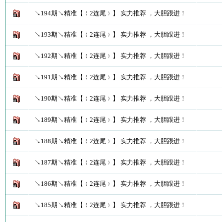
↘194期↘精准【﹛2连尾﹜】 实力推荐 ，大胆跟进！
↘193期↘精准【﹛2连尾﹜】 实力推荐 ，大胆跟进！
↘192期↘精准【﹛2连尾﹜】 实力推荐 ，大胆跟进！
↘191期↘精准【﹛2连尾﹜】 实力推荐 ，大胆跟进！
↘190期↘精准【﹛2连尾﹜】 实力推荐 ，大胆跟进！
↘189期↘精准【﹛2连尾﹜】 实力推荐 ，大胆跟进！
↘188期↘精准【﹛2连尾﹜】 实力推荐 ，大胆跟进！
↘187期↘精准【﹛2连尾﹜】 实力推荐 ，大胆跟进！
↘186期↘精准【﹛2连尾﹜】 实力推荐 ，大胆跟进！
↘185期↘精准【﹛2连尾﹜】 实力推荐 ，大胆跟进！