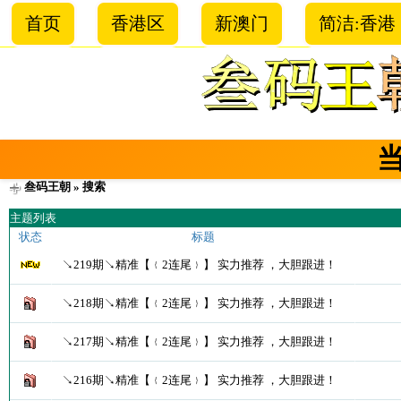
首页
香港区
新澳门
简洁:香港
叁码王朝
» 搜索
主题列表
状态
标题
↘219期↘精准【﹛2连尾﹜】 实力推荐 ，大胆跟进！
↘218期↘精准【﹛2连尾﹜】 实力推荐 ，大胆跟进！
↘217期↘精准【﹛2连尾﹜】 实力推荐 ，大胆跟进！
↘216期↘精准【﹛2连尾﹜】 实力推荐 ，大胆跟进！