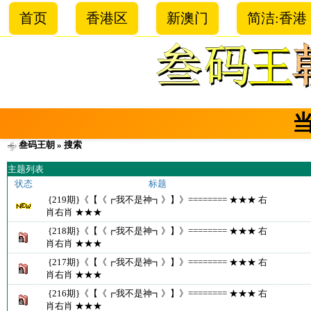
首页
香港区
新澳门
简洁:香港
叁码王朝
» 搜索
主题列表
状态
标题
{219期}《【《┏我不是神┓》】》======== ★★★ 右
肖右肖 ★★★
{218期}《【《┏我不是神┓》】》======== ★★★ 右
肖右肖 ★★★
{217期}《【《┏我不是神┓》】》======== ★★★ 右
肖右肖 ★★★
{216期}《【《┏我不是神┓》】》======== ★★★ 右
肖右肖 ★★★