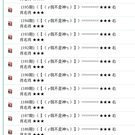
{195期}《【《┏我不是神┓》】》======== ★★★ 右
肖右肖 ★★★
{194期}《【《┏我不是神┓》】》======== ★★★ 右
肖右肖 ★★★
{193期}《【《┏我不是神┓》】》======== ★★★ 右
肖右肖 ★★★
{192期}《【《┏我不是神┓》】》======== ★★★ 右
肖右肖 ★★★
{191期}《【《┏我不是神┓》】》======== ★★★ 右
肖右肖 ★★★
{190期}《【《┏我不是神┓》】》======== ★★★ 右
肖右肖 ★★★
{189期}《【《┏我不是神┓》】》======== ★★★ 右
肖右肖 ★★★
{188期}《【《┏我不是神┓》】》======== ★★★ 右
肖右肖 ★★★
{187期}《【《┏我不是神┓》】》======== ★★★ 右
肖右肖 ★★★
{186期}《【《┏我不是神┓》】》======== ★★★ 右
肖右肖 ★★★