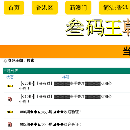
首页
香港区
新澳门
简洁:香港
叁码王朝
» 搜索
主题列表
状态
标题
╠220期╣【哥有财】▓▓▓▓▓▓高手关注▓▓▓▓▓▓期期必
中料！
╠219期╣【哥有财】▓▓▓▓▓▓高手关注▓▓▓▓▓▓期期必
中料！
086期◆◆◣大小尾◢◆◆欢迎验证！
085期◆◆◣大小尾◢◆◆欢迎验证！