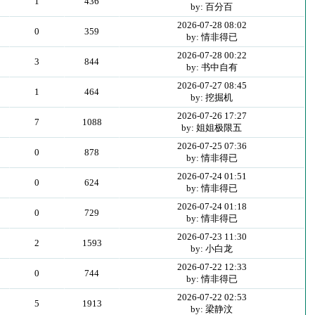
1
436
by: 百分百
2026-07-28 08:02
0
359
by: 情非得已
2026-07-28 00:22
3
844
by: 书中自有
2026-07-27 08:45
1
464
by: 挖掘机
2026-07-26 17:27
7
1088
by: 姐姐极限五
2026-07-25 07:36
0
878
by: 情非得已
2026-07-24 01:51
0
624
by: 情非得已
2026-07-24 01:18
0
729
by: 情非得已
2026-07-23 11:30
2
1593
by: 小白龙
2026-07-22 12:33
0
744
by: 情非得已
2026-07-22 02:53
5
1913
by: 梁静汶