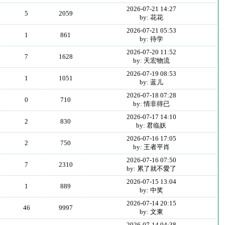
2026-07-21 14:27
5
2059
by: 花花
2026-07-21 05:53
1
861
by: 待学
2026-07-20 11:52
7
1628
by: 天宏物流
2026-07-19 08:53
1
1051
by: 蓝儿
2026-07-18 07:28
0
710
by: 情非得已
2026-07-17 14:10
2
830
by: 君临妖
2026-07-16 17:05
2
750
by: 王者平肖
2026-07-16 07:50
7
2310
by: 累了就不愛了
2026-07-15 13:04
1
889
by: 中奖
2026-07-14 20:15
46
9997
by: 文東
2026-07-14 04:38