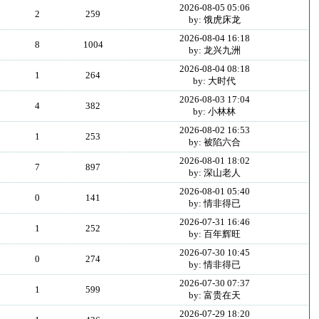
2026-08-05 05:06
2
259
by: 饿虎床龙
2026-08-04 16:18
8
1004
by: 龙兴九洲
2026-08-04 08:18
1
264
by: 大时代
2026-08-03 17:04
4
382
by: 小林林
2026-08-02 16:53
1
253
by: 被陷六合
2026-08-01 18:02
7
897
by: 深山老人
2026-08-01 05:40
0
141
by: 情非得已
2026-07-31 16:46
1
252
by: 百年辉旺
2026-07-30 10:45
0
274
by: 情非得已
2026-07-30 07:37
1
599
by: 富贵在天
2026-07-29 18:20