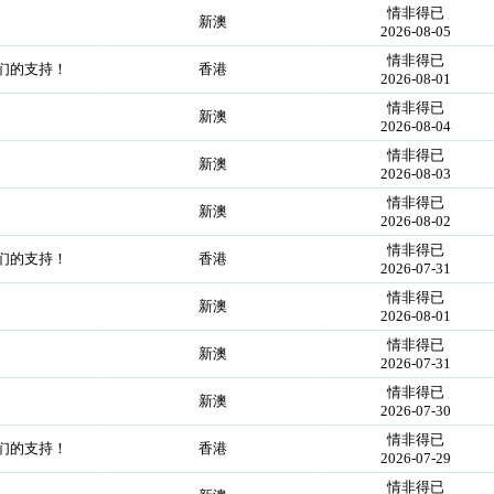
情非得已
新澳
2026-08-05
情非得已
你们的支持！
香港
2026-08-01
情非得已
新澳
2026-08-04
情非得已
新澳
2026-08-03
情非得已
新澳
2026-08-02
情非得已
你们的支持！
香港
2026-07-31
情非得已
新澳
2026-08-01
情非得已
新澳
2026-07-31
情非得已
新澳
2026-07-30
情非得已
你们的支持！
香港
2026-07-29
情非得已