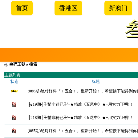
首页
香港区
新澳门
叁码王朝
» 搜索
主题列表
状态
标题
(086期)绝对好料『﹛五合﹜』重新开始！，希望接下能得到
╟219期╢卍情非得已卍+★精准《五尾中》★+用实力证明!!!
╟218期╢卍情非得已卍+★精准《五尾中》★+用实力证明!!!
(085期)绝对好料『﹛五合﹜』重新开始！，希望接下能得到