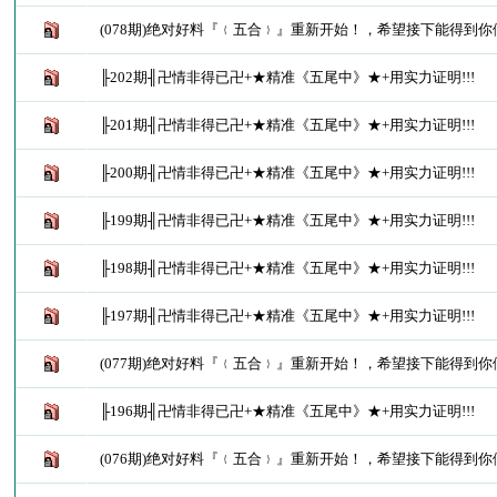
(078期)绝对好料『﹛五合﹜』重新开始！，希望接下能得到
╟202期╢卍情非得已卍+★精准《五尾中》★+用实力证明!!!
╟201期╢卍情非得已卍+★精准《五尾中》★+用实力证明!!!
╟200期╢卍情非得已卍+★精准《五尾中》★+用实力证明!!!
╟199期╢卍情非得已卍+★精准《五尾中》★+用实力证明!!!
╟198期╢卍情非得已卍+★精准《五尾中》★+用实力证明!!!
╟197期╢卍情非得已卍+★精准《五尾中》★+用实力证明!!!
(077期)绝对好料『﹛五合﹜』重新开始！，希望接下能得到
╟196期╢卍情非得已卍+★精准《五尾中》★+用实力证明!!!
(076期)绝对好料『﹛五合﹜』重新开始！，希望接下能得到