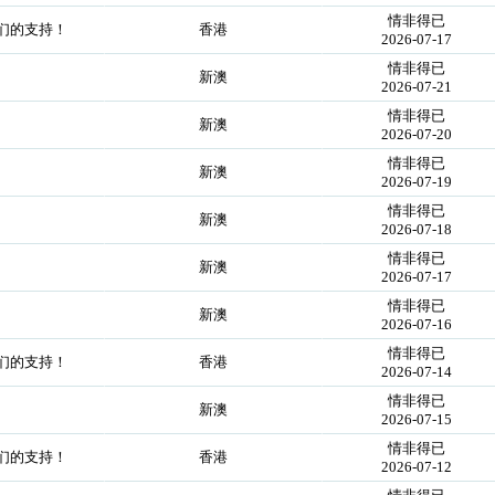
情非得已
你们的支持！
香港
2026-07-17
情非得已
新澳
2026-07-21
情非得已
新澳
2026-07-20
情非得已
新澳
2026-07-19
情非得已
新澳
2026-07-18
情非得已
新澳
2026-07-17
情非得已
新澳
2026-07-16
情非得已
你们的支持！
香港
2026-07-14
情非得已
新澳
2026-07-15
情非得已
你们的支持！
香港
2026-07-12