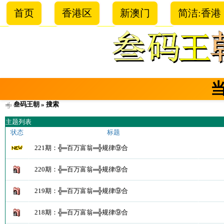
首页
香港区
新澳门
简洁:香港
叁码王朝
» 搜索
主题列表
状态
标题
221期：╬═百万富翁═╬规律⑨合
220期：╬═百万富翁═╬规律⑨合
219期：╬═百万富翁═╬规律⑨合
218期：╬═百万富翁═╬规律⑨合