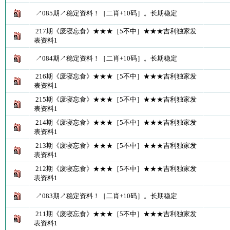
↗085期↗稳定资料！［二肖+10码］。长期稳定
217期《废寝忘食》★★★［5不中］★★★吉利独家发
表资料1
↗084期↗稳定资料！［二肖+10码］。长期稳定
216期《废寝忘食》★★★［5不中］★★★吉利独家发
表资料1
215期《废寝忘食》★★★［5不中］★★★吉利独家发
表资料1
214期《废寝忘食》★★★［5不中］★★★吉利独家发
表资料1
213期《废寝忘食》★★★［5不中］★★★吉利独家发
表资料1
212期《废寝忘食》★★★［5不中］★★★吉利独家发
表资料1
↗083期↗稳定资料！［二肖+10码］。长期稳定
211期《废寝忘食》★★★［5不中］★★★吉利独家发
表资料1