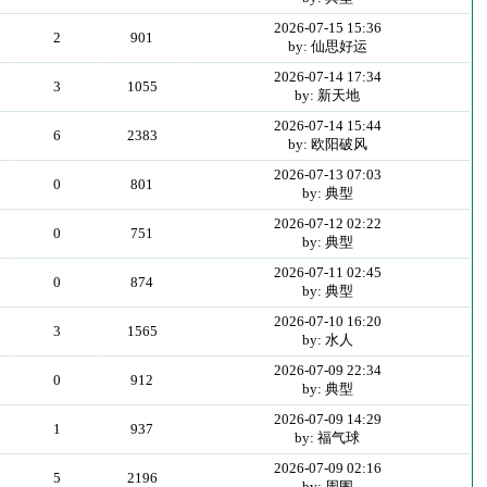
2026-07-15 15:36
2
901
by: 仙思好运
2026-07-14 17:34
3
1055
by: 新天地
2026-07-14 15:44
6
2383
by: 欧阳破风
2026-07-13 07:03
0
801
by: 典型
2026-07-12 02:22
0
751
by: 典型
2026-07-11 02:45
0
874
by: 典型
2026-07-10 16:20
3
1565
by: 水人
2026-07-09 22:34
0
912
by: 典型
2026-07-09 14:29
1
937
by: 福气球
2026-07-09 02:16
5
2196
by: 周围