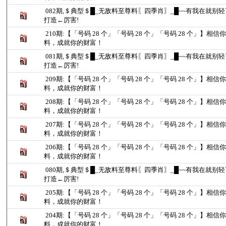
082期,＄典型＄█_无敌料至尊料〖四季肖〗_█~~有我在就别轻
打造←厉害!
210期:【「号码 28 个」「号码 28 个」「号码 28 个」】相
料，成就你的财富！
081期,＄典型＄█_无敌料至尊料〖四季肖〗_█~~有我在就别轻
打造←厉害!
209期:【「号码 28 个」「号码 28 个」「号码 28 个」】相
料，成就你的财富！
208期:【「号码 28 个」「号码 28 个」「号码 28 个」】相
料，成就你的财富！
207期:【「号码 28 个」「号码 28 个」「号码 28 个」】相
料，成就你的财富！
206期:【「号码 28 个」「号码 28 个」「号码 28 个」】相
料，成就你的财富！
080期,＄典型＄█_无敌料至尊料〖四季肖〗_█~~有我在就别轻
打造←厉害!
205期:【「号码 28 个」「号码 28 个」「号码 28 个」】相
料，成就你的财富！
204期:【「号码 28 个」「号码 28 个」「号码 28 个」】相
料，成就你的财富！