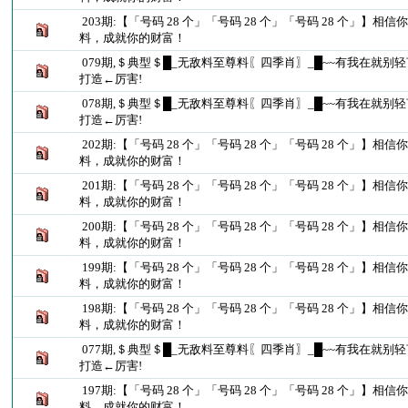
203期:【「号码 28 个」「号码 28 个」「号码 28 个」】相
料，成就你的财富！
079期,＄典型＄█_无敌料至尊料〖四季肖〗_█~~有我在就别轻
打造←厉害!
078期,＄典型＄█_无敌料至尊料〖四季肖〗_█~~有我在就别轻
打造←厉害!
202期:【「号码 28 个」「号码 28 个」「号码 28 个」】相
料，成就你的财富！
201期:【「号码 28 个」「号码 28 个」「号码 28 个」】相
料，成就你的财富！
200期:【「号码 28 个」「号码 28 个」「号码 28 个」】相
料，成就你的财富！
199期:【「号码 28 个」「号码 28 个」「号码 28 个」】相
料，成就你的财富！
198期:【「号码 28 个」「号码 28 个」「号码 28 个」】相
料，成就你的财富！
077期,＄典型＄█_无敌料至尊料〖四季肖〗_█~~有我在就别轻
打造←厉害!
197期:【「号码 28 个」「号码 28 个」「号码 28 个」】相
料，成就你的财富！