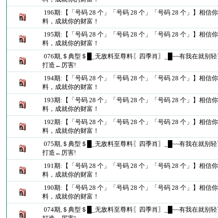
196期:【「号码 28 个」「号码 28 个」「号码 28 个」】相
料，成就你的财富！
195期:【「号码 28 个」「号码 28 个」「号码 28 个」】相
料，成就你的财富！
076期,＄典型＄█_无敌料至尊料〖四季肖〗_█~~有我在就别轻
打造←厉害!
194期:【「号码 28 个」「号码 28 个」「号码 28 个」】相
料，成就你的财富！
193期:【「号码 28 个」「号码 28 个」「号码 28 个」】相
料，成就你的财富！
192期:【「号码 28 个」「号码 28 个」「号码 28 个」】相
料，成就你的财富！
075期,＄典型＄█_无敌料至尊料〖四季肖〗_█~~有我在就别轻
打造←厉害!
191期:【「号码 28 个」「号码 28 个」「号码 28 个」】相
料，成就你的财富！
190期:【「号码 28 个」「号码 28 个」「号码 28 个」】相
料，成就你的财富！
074期,＄典型＄█_无敌料至尊料〖四季肖〗_█~~有我在就别轻