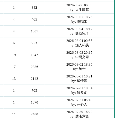
2026-08-06 06:53
1
842
by: 人生顺其
2026-08-05 18:26
4
465
by: 哦哦米
2026-08-04 18:17
4
1807
by: 赌就完了
2026-08-04 00:55
6
953
by: 渔人码头
2026-08-03 20:15
19
1942
by: 中码文章
2026-08-02 18:35
17
2886
by: 绅士
2026-08-01 16:21
13
2142
by: 望情酒
2026-07-31 18:34
1
705
by: 钱多多
2026-07-31 05:18
1
1070
by: 开心人
2026-07-30 16:22
11
2480
by: 越南六合