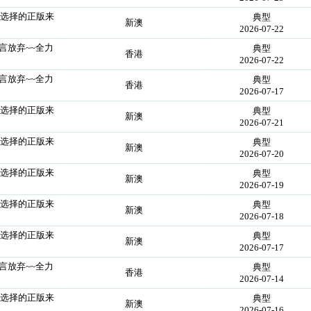
信你选择的正版来
典型
新澳
2026-07-22
言放弃~~全力
典型
香港
2026-07-22
言放弃~~全力
典型
香港
2026-07-17
信你选择的正版来
典型
新澳
2026-07-21
信你选择的正版来
典型
新澳
2026-07-20
信你选择的正版来
典型
新澳
2026-07-19
信你选择的正版来
典型
新澳
2026-07-18
信你选择的正版来
典型
新澳
2026-07-17
言放弃~~全力
典型
香港
2026-07-14
信你选择的正版来
典型
新澳
2026-07-16