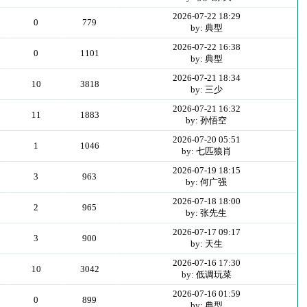
2026-07-22 18:29
0
779
by: 典型
2026-07-22 16:38
0
1101
by: 典型
2026-07-21 18:34
10
3818
by: 三少
2026-07-21 16:32
11
1883
by: 孙悟空
2026-07-20 05:51
1
1046
by: 七匹狼肖
2026-07-19 18:15
3
963
by: 何广强
2026-07-18 18:00
2
965
by: 张先生
2026-07-17 09:17
3
900
by: 天生
2026-07-16 17:30
10
3042
by: 低调玩菜
2026-07-16 01:59
0
899
by: 典型