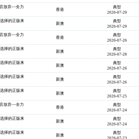
言放弃~~全力
典型
香港
2026-07-29
信你选择的正版来
典型
新澳
2026-07-29
言放弃~~全力
典型
香港
2026-07-26
信你选择的正版来
典型
新澳
2026-07-28
信你选择的正版来
典型
新澳
2026-07-26
信你选择的正版来
典型
新澳
2026-07-26
信你选择的正版来
典型
新澳
2026-07-25
言放弃~~全力
典型
香港
2026-07-24
信你选择的正版来
典型
新澳
2026-07-24
信你选择的正版来
典型
新澳
2026-07-23