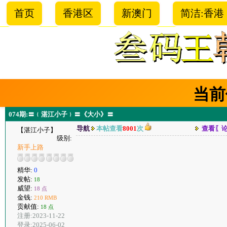
首页
香港区
新澳门
简洁:香港
当前
074期:〓﹛湛江小子﹜〓《大小》〓
导航
本帖查看
8001
次
查看〖
【湛江小子】
级别:
新手上路
精华:
0
发帖:
18
威望:
18 点
金钱:
210 RMB
贡献值:
18 点
注册:2023-11-22
登录:2025-06-02