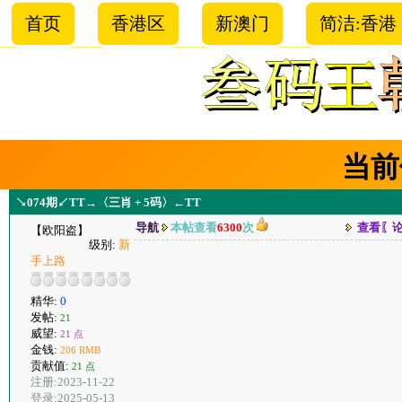
首页
香港区
新澳门
简洁:香港
当前
↘074期↙TT→〈三肖 + 5码〉←TT
导航
本帖查看
6300
次
查看〖
【欧阳盗】
级别:
新
手上路
精华:
0
发帖:
21
威望:
21 点
金钱:
206 RMB
贡献值:
21 点
注册:2023-11-22
登录:2025-05-13