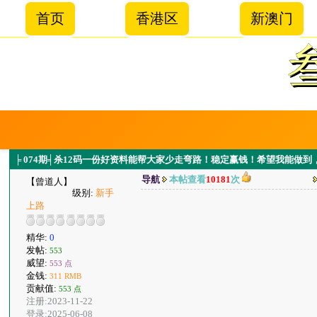
首页
香港区
新澳门
╞ 074期╡杀12码一份好资料能帮大家少走弯路！稳定赢钱！希望我能做到
导航
本帖查看
10181
次
【曾道人】
级别:
新手
上路
精华:
0
发帖:
553
威望:
553 点
金钱:
311 RMB
贡献值:
553 点
注册:2023-11-22
登录:2025-06-08