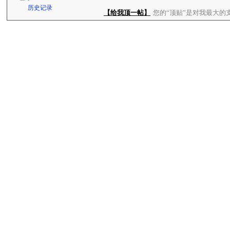
历史记录
【给我顶一帖】
您的“顶贴”是对我最大的支持