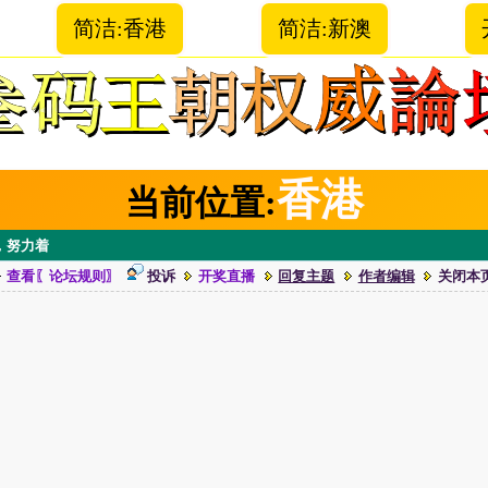
简洁:香港
简洁:新澳
香港
当前位置:
，努力着
查看〖论坛规则〗
投诉
开奖直播
回复主题
作者编辑
关闭本