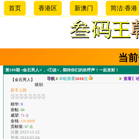
首页
香港区
新澳门
简洁:香港
当前
第189期 ≮金石男人≯ ，≮①波≯，期待你们的欢呼声！一起发财！
导航
本帖查看
1616
次
查看〖
【金石男人】
级别:
新手上路
精华:
0
发帖:
69
威望:
79 点
金钱:
430 RMB
贡献值:
67 点
注册:2023-11-22
登录:2024-05-04