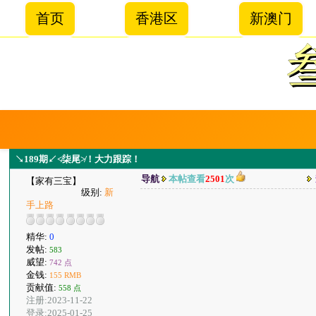
首页
香港区
新澳门
↘189期↙≮柒尾≯！大力跟踪！
导航
本帖查看
2501
次
【家有三宝】
级别:
新
手上路
精华:
0
发帖:
583
威望:
742 点
金钱:
155 RMB
贡献值:
558 点
注册:2023-11-22
登录:2025-01-25