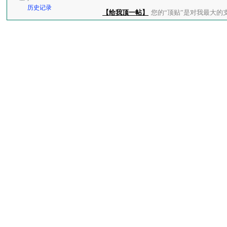
历史记录
【给我顶一帖】
您的“顶贴”是对我最大的支持