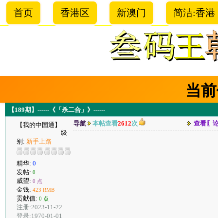
首页
香港区
新澳门
简洁:香港
当前
【189期】------《「杀二合」》------
导航
本帖查看
2612
次
查看〖
【我的中国通】
级
别:
新手上路
精华:
0
发帖:
0
威望:
0 点
金钱:
423 RMB
贡献值:
0 点
注册:2023-11-22
登录:1970-01-01