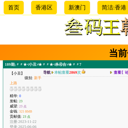
首页
香港区
新澳门
简洁:香港
当前
189期;〃〃★≮小丑≯★〃〃★≮杀④合≯★〃〃7
导航
本帖查看
2869
次
查看〖
【小丑】
级别:
新手
上路
精华:
0
发帖:
23
威望:
23 点
金钱:
325 RMB
贡献值:
23 点
注册:2023-11-22
登录:2025-06-06