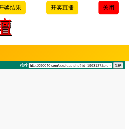
开奖结果
开奖直播
关闭
推荐