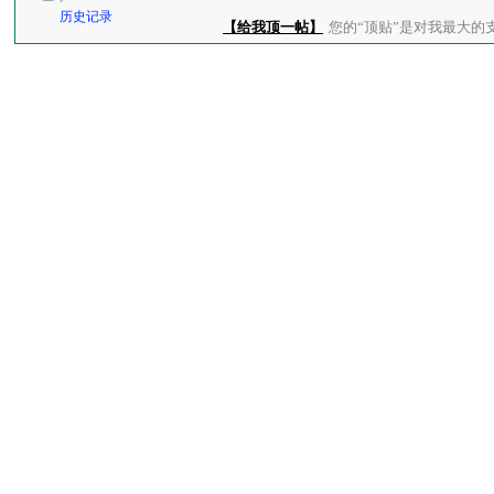
历史记录
【给我顶一帖】
您的“顶贴”是对我最大的支持