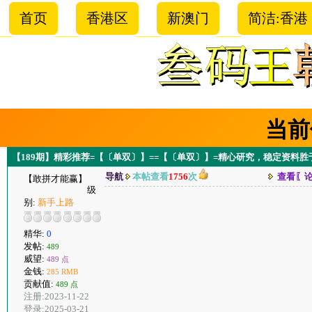
首页
香港区
新澳门
简洁:香港
当前
【189期】精彩推荐=【〔单双〕】==【〔单双〕】=精心研究，稳定资料
导航
本帖查看
1756
次
查看〖
【敢拼才能赢】
级
别:
新手上路
精华:
0
发帖:
489
威望:
489 点
金钱:
285 RMB
贡献值:
489 点
注册:2023-11-22
登录:2025-03-21