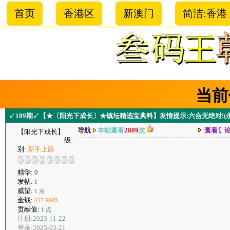
首页
香港区
新澳门
简洁:香港
当前
↙189期↙【★〔阳光下成长〕★镇坛精选宝典料】友情提示:六合无绝对!
导航
本帖查看
2809
次
查看〖
【阳光下成长】
级
别:
新手上路
精华:
0
发帖:
1
威望:
1 点
金钱:
357 RMB
贡献值:
1 点
注册:2023-11-22
登录:2025-03-21