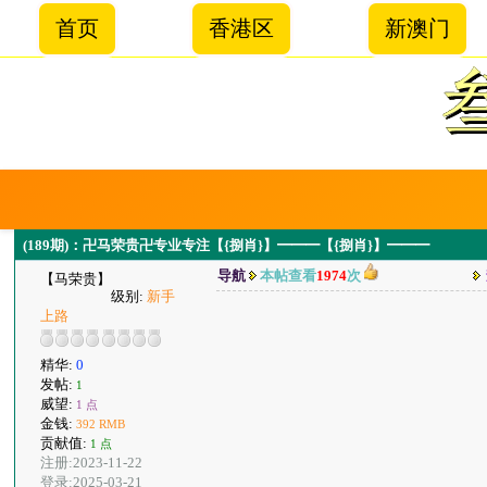
首页
香港区
新澳门
(189期)：卍马荣贵卍专业专注【{捌肖}】━━━【{捌肖}】━━━
导航
本帖查看
1974
次
【马荣贵】
级别:
新手
上路
精华:
0
发帖:
1
威望:
1 点
金钱:
392 RMB
贡献值:
1 点
注册:2023-11-22
登录:2025-03-21