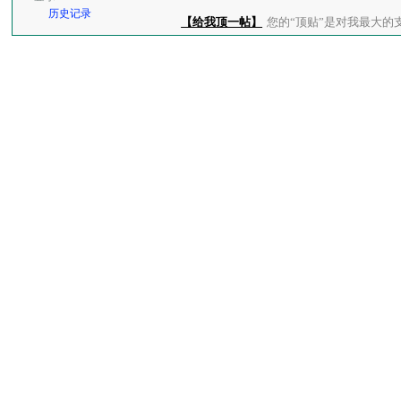
历史记录
【给我顶一帖】
您的“顶贴”是对我最大的支持