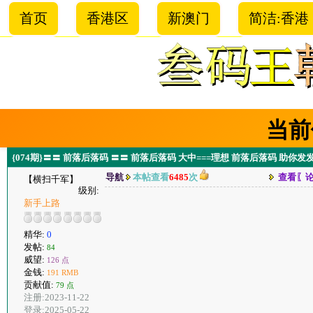
首页
香港区
新澳门
简洁:香港
当前
{074期}〓〓 前落后落码 〓〓 前落后落码 大中===理想 前落后落码 助你发
导航
本帖查看
6485
次
查看〖
【横扫千军】
级别:
新手上路
精华:
0
发帖:
84
威望:
126 点
金钱:
191 RMB
贡献值:
79 点
注册:2023-11-22
登录:2025-05-22