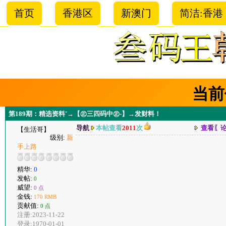
首页
香港区
新澳门
简洁:香港
当前
第189期：精选资料ˇ→【㊣三四码中㊣-】→发财料！
导航
本帖查看
2011
次
查看〖
【生活哥】
级别:
新
手上路
精华:
0
发帖:
0
威望:
0 点
金钱:
170 RMB
贡献值:
0 点
注册:2023-11-22
登录:1970-01-01