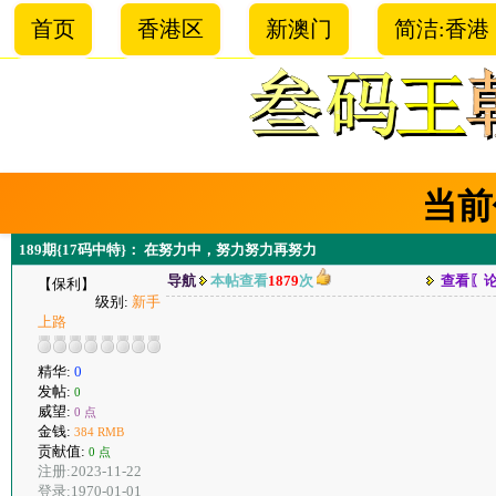
首页
香港区
新澳门
简洁:香港
当前
189期{17码中特}： 在努力中，努力努力再努力
导航
本帖查看
1879
次
查看〖
【保利】
级别:
新手
上路
精华:
0
发帖:
0
威望:
0 点
金钱:
384 RMB
贡献值:
0 点
注册:2023-11-22
登录:1970-01-01