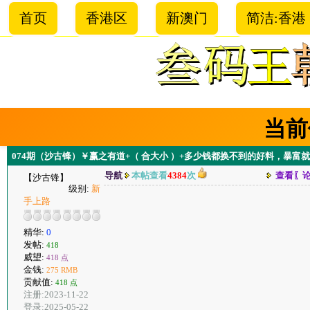
首页
香港区
新澳门
简洁:香港
当前
074期（沙古锋）￥赢之有道+（ 合大小 ）+多少钱都换不到的好料，暴富
导航
本帖查看
4384
次
查看〖
【沙古锋】
级别:
新
手上路
精华:
0
发帖:
418
威望:
418 点
金钱:
275 RMB
贡献值:
418 点
注册:2023-11-22
登录:2025-05-22