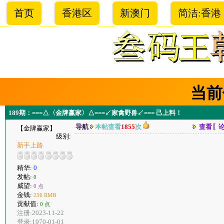
首页
香港区
新澳门
简洁:香港
当前
189期：===△〈金牌赢家〉△===↙家禽野兽↙=== 己上料！
导航
本帖查看
1855
次
查看〖
【金牌赢家】
级别:
新手上路
精华:
0
发帖:
0
威望:
0 点
金钱:
256 RMB
贡献值:
0 点
注册:2023-11-22
登录:1970-01-01