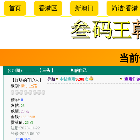
首页
香港区
新澳门
简洁:香港
当前
（074期）======【 三头 】=======相信自己
导航
本帖查看
6208
次
查看〖
【灯塔的守护人】
级别:
新手上路
精华:
0
发帖:
23
威望:
23 点
金钱:
135 RMB
贡献值:
23 点
注册:2023-11-22
登录:2025-06-02
历史记录